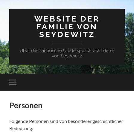
WEBSITE DER
FAMILIE VON
SEYDEWITZ
Über das sächsische Uradelsgeschlecht derer
von Seydewitz
Mobile-
Menü
ein-/ausblenden
Personen
Folgende Personen sind von besonderer geschichtlicher
Bedeutung: