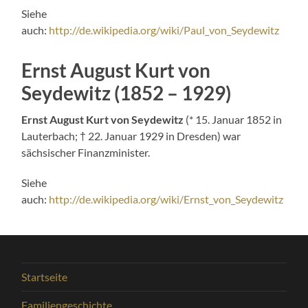
Siehe
auch:
http://de.wikipedia.org/wiki/Paul_von_Seydewitz
Ernst August Kurt von
Seydewitz (1852 – 1929)
Ernst August Kurt von Seydewitz
(* 15. Januar 1852 in
Lauterbach; † 22. Januar 1929 in Dresden) war
sächsischer Finanzminister.
Siehe
auch:
http://de.wikipedia.org/wiki/Ernst_von_Seydewitz
Startseite
Familiengeschichte