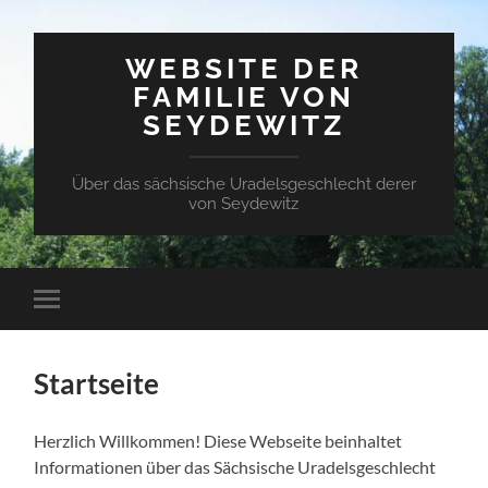
WEBSITE DER
FAMILIE VON
SEYDEWITZ
Über das sächsische Uradelsgeschlecht derer
von Seydewitz
Mobile-
Menü
ein-/ausblenden
Startseite
Herzlich Willkommen! Diese Webseite beinhaltet
Informationen über das Sächsische Uradelsgeschlecht